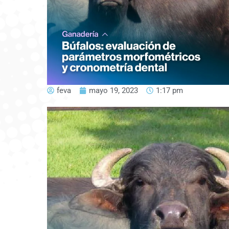
feva
mayo 19, 2023
1:17 pm