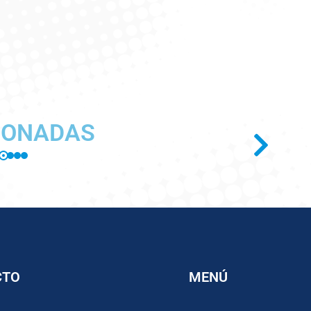
IONADAS
CTO
MENÚ