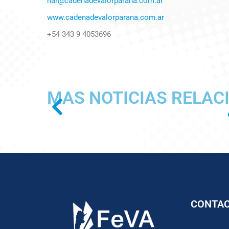
har@cadenadevalorparana.com.ar
www.cadenadevalorparana.com.ar
+54 343 9 4053696
MAS NOTICIAS RELAC
CONTA