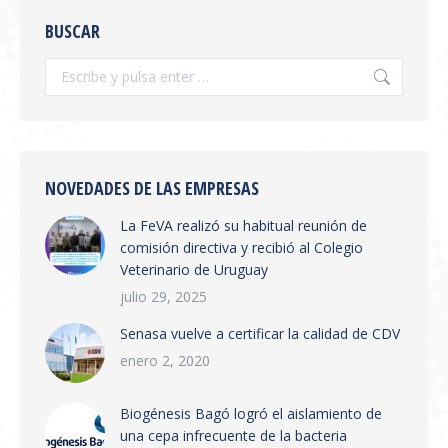
OFICIAL LA RESOLUCIÓN
BUSCAR
SENASA 654/2026
Información General
,
novedades
Por
feva
julio 28, 2026
Se publicó en boletín oficial la Resolución
SENASA 654/2026 Tema: Receta Veterinaria
Electrónica y Sistema de Trazabilidad El
NOVEDADES DE LAS EMPRESAS
SENASA ha publicado la Resolución 654/2026
La FeVA realizó su habitual reunión de
que establece la creación del Sistema
comisión directiva y recibió al Colegio
Integrado de Gestión de Trazabilidad de
Veterinario de Uruguay
Productos Veterinarios (SIGTRAZAVET) y la
obligatoriedad de la Receta Veterinaria
julio 29, 2025
Electrónica (RVE) en todo el territorio
Senasa vuelve a certificar la calidad de CDV
nacional. Puntos principales:…
enero 2, 2020
Biogénesis Bagó logró el aislamiento de
una cepa infrecuente de la bacteria