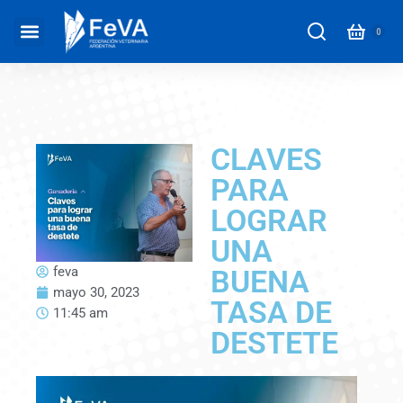
CLAVES
PARA
LOGRAR
UNA
feva
BUENA
mayo 30, 2023
TASA DE
11:45 am
DESTETE