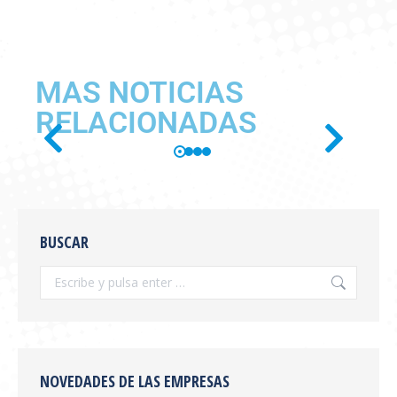
MAS NOTICIAS
RELACIONADAS
SE PUBLICÓ EN BOLETÍN
OFICIAL LA RESOLUCIÓN
BUSCAR
SENASA 654/2026
Información General
,
novedades
Por
feva
julio 28, 2026
Se publicó en boletín oficial la Resolución
SENASA 654/2026 Tema: Receta Veterinaria
Electrónica y Sistema de Trazabilidad El
NOVEDADES DE LAS EMPRESAS
SENASA ha publicado la Resolución 654/2026