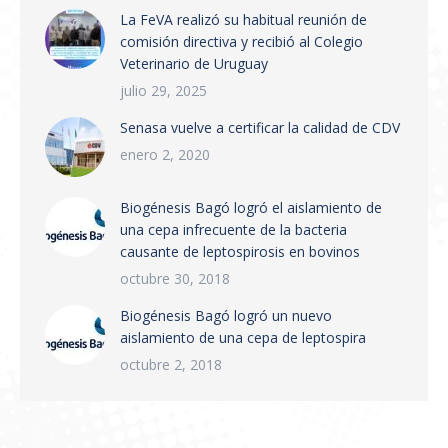
La FeVA realizó su habitual reunión de
que establece la creación del Sistema
comisión directiva y recibió al Colegio
Integrado de Gestión de Trazabilidad de
Veterinario de Uruguay
Productos Veterinarios (SIGTRAZAVET) y la
obligatoriedad de la Receta Veterinaria
julio 29, 2025
Electrónica (RVE) en todo el territorio
Senasa vuelve a certificar la calidad de CDV
nacional. Puntos principales:…
enero 2, 2020
Biogénesis Bagó logró el aislamiento de
una cepa infrecuente de la bacteria
causante de leptospirosis en bovinos
octubre 30, 2018
Biogénesis Bagó logró un nuevo
aislamiento de una cepa de leptospira
octubre 2, 2018