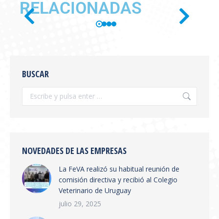
RELACIONADAS
SE PUBLICÓ EN BOLETÍN
OFICIAL LA RESOLUCIÓN
BUSCAR
SENASA 654/2026
Información General
,
novedades
Por
feva
julio 28, 2026
Se publicó en boletín oficial la Resolución
SENASA 654/2026 Tema: Receta Veterinaria
Electrónica y Sistema de Trazabilidad El
NOVEDADES DE LAS EMPRESAS
SENASA ha publicado la Resolución 654/2026
La FeVA realizó su habitual reunión de
que establece la creación del Sistema
comisión directiva y recibió al Colegio
Integrado de Gestión de Trazabilidad de
Veterinario de Uruguay
Productos Veterinarios (SIGTRAZAVET) y la
obligatoriedad de la Receta Veterinaria
julio 29, 2025
Electrónica (RVE) en todo el territorio