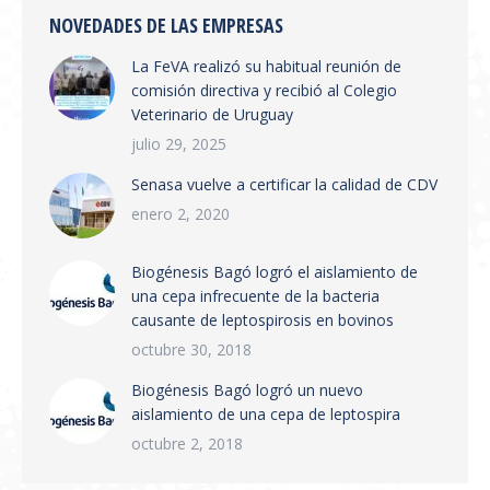
Electrónica y Sistema de Trazabilidad El
NOVEDADES DE LAS EMPRESAS
SENASA ha publicado la Resolución 654/2026
La FeVA realizó su habitual reunión de
que establece la creación del Sistema
comisión directiva y recibió al Colegio
Integrado de Gestión de Trazabilidad de
Veterinario de Uruguay
Productos Veterinarios (SIGTRAZAVET) y la
obligatoriedad de la Receta Veterinaria
julio 29, 2025
Electrónica (RVE) en todo el territorio
Senasa vuelve a certificar la calidad de CDV
nacional. Puntos principales:…
enero 2, 2020
Biogénesis Bagó logró el aislamiento de
una cepa infrecuente de la bacteria
causante de leptospirosis en bovinos
octubre 30, 2018
Biogénesis Bagó logró un nuevo
aislamiento de una cepa de leptospira
octubre 2, 2018