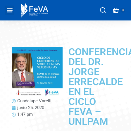
CONFERENCI
DEL DR.
JORGE
ERRECALDE
EN EL
CICLO
Guadalupe Varelli
junio 25, 2020
FEVA –
1:47 pm
UNLPAM