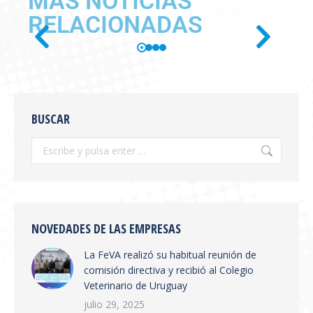
MAS NOTICIAS
RELACIONADAS
SE PUBLICÓ EN BOLETÍN
OFICIAL LA RESOLUCIÓN
BUSCAR
SENASA 654/2026
Información General
,
novedades
Por
feva
julio 28, 2026
Se publicó en boletín oficial la Resolución
SENASA 654/2026 Tema: Receta Veterinaria
Electrónica y Sistema de Trazabilidad El
NOVEDADES DE LAS EMPRESAS
SENASA ha publicado la Resolución 654/2026
La FeVA realizó su habitual reunión de
que establece la creación del Sistema
comisión directiva y recibió al Colegio
Integrado de Gestión de Trazabilidad de
Veterinario de Uruguay
Productos Veterinarios (SIGTRAZAVET) y la
obligatoriedad de la Receta Veterinaria
julio 29, 2025