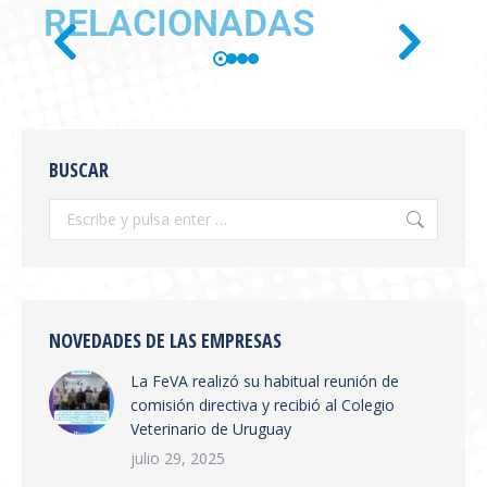
RELACIONADAS
SE PUBLICÓ EN BOLETÍN
OFICIAL LA RESOLUCIÓN
BUSCAR
SENASA 654/2026
Información General
,
novedades
Por
feva
julio 28, 2026
Se publicó en boletín oficial la Resolución
SENASA 654/2026 Tema: Receta Veterinaria
Electrónica y Sistema de Trazabilidad El
NOVEDADES DE LAS EMPRESAS
SENASA ha publicado la Resolución 654/2026
La FeVA realizó su habitual reunión de
que establece la creación del Sistema
comisión directiva y recibió al Colegio
Integrado de Gestión de Trazabilidad de
Veterinario de Uruguay
Productos Veterinarios (SIGTRAZAVET) y la
obligatoriedad de la Receta Veterinaria
julio 29, 2025
Electrónica (RVE) en todo el territorio