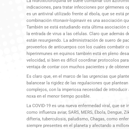
La hidroxicloroquina se suele combinar con azitromici
indicaciones, para tratar infecciones por gérmenes 
es un antiviral utilizado frente al ébola, que se está
combinación ritonavir-lopinavir es una asociación qu
También se está estudiando esta última asociación 
la entrada de virus a las células. Claro que además de
están resurgiendo. La administración de suero de pa
proveerlos de anticuerpos con los cuales combatir c
hiperinmunes en equinos también está en pleno desar
velocidad, si bien es difícil coordinar protocolos par
ventaja de contar con muchos pacientes y de obtene
Es claro que, en el marco de las urgencias que plan
balancear la rigidez de las regulaciones que plantea
complejos, con la imperiosa necesidad de introducir 
noxa en el menor tiempo posible.
La COVID-19 es una nueva enfermedad viral, que se i
como influenza aviar, SARS, MERS, Ébola, Dengue, Zik
difteria, tuberculosis, paludismo, Chagas, como en
siempre presentes en el planeta y afectando a millo