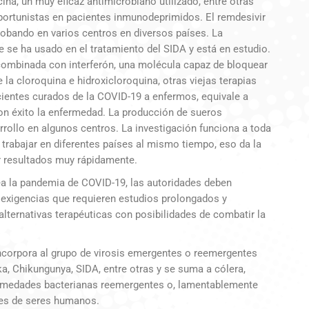
na, un muy eficaz antimicrobiano utilizado, entre otras
oportunistas en pacientes inmunodeprimidos. El remdesivir
 probando en varios centros en diversos países. La
e se ha usado en el tratamiento del SIDA y está en estudio.
combinada con interferón, una molécula capaz de bloquear
 la cloroquina e hidroxicloroquina, otras viejas terapias
cientes curados de la COVID-19 a enfermos, equivale a
on éxito la enfermedad. La producción de sueros
rollo en algunos centros. La investigación funciona a toda
a trabajar en diferentes países al mismo tiempo, eso da la
r resultados muy rápidamente.
tea la pandemia de COVID-19, las autoridades deben
n exigencias que requieren estudios prolongados y
alternativas terapéuticas con posibilidades de combatir la
ncorpora al grupo de virosis emergentes o reemergentes
a, Chikungunya, SIDA, entre otras y se suma a cólera,
fermedades bacterianas reemergentes o, lamentablemente
nes de seres humanos.