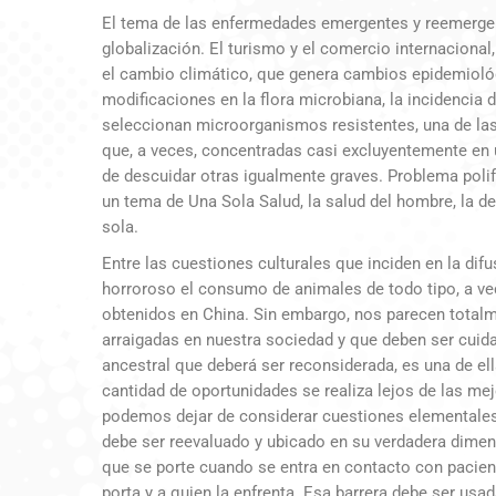
El tema de las enfermedades emergentes y reemergen
globalización. El turismo y el comercio internacional
el cambio climático, que genera cambios epidemioló
modificaciones en la flora microbiana, la incidencia
seleccionan microorganismos resistentes, una de las
que, a veces, concentradas casi excluyentemente en u
de descuidar otras igualmente graves. Problema pol
un tema de Una Sola Salud, la salud del hombre, la d
sola.
Entre las cuestiones culturales que inciden en la dif
horroroso el consumo de animales de todo tipo, a v
obtenidos en China. Sin embargo, nos parecen total
arraigadas en nuestra sociedad y que deben ser cui
ancestral que deberá ser reconsiderada, es una de el
cantidad de oportunidades se realiza lejos de las me
podemos dejar de considerar cuestiones elementales 
debe ser reevaluado y ubicado en su verdadera dimens
que se porte cuando se entra en contacto con pacient
porta y a quien la enfrenta. Esa barrera debe ser usad