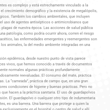
tes es complejo y está estrechamente vinculado a la
, el crecimiento demográfico y la existencia de megalópolis,
gicos. También los cambios ambientales, que incluyen
 del uso de agentes antisépticos o antimicrobianos que
 plagas de nuestra época. Las acciones de salud pública
na patología, como podría ocurrir ahora, corren el riesgo
ifacético, las enfermedades emergentes y reemergentes son
e los animales, la del medio ambiente integradas en una
usión epidémica, desde nuestro punto de vista parece
eces vivos, que hemos conocido a través de documentos
mente normales algunas prácticas profundamente
dadosamente reevaluadas. El consumo del mate, práctica
las. La “carneada”, práctica de campo que, en una gran
jores condiciones de higiene y buenas prácticas. Pero no
que hacen a la práctica sanitaria. El uso de guardapolvos
ión. El guardapolvo o cualquier otro tipo de indumentaria
es, es una barrera. Una barrera que protege a quien la
a exclusivamente en el hospital o centro de salud y allí