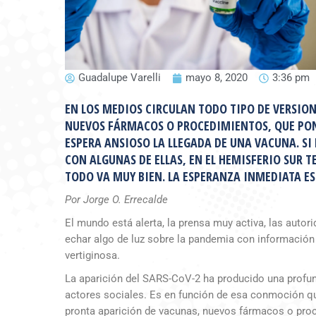
Guadalupe Varelli
mayo 8, 2020
3:36 pm
EN LOS MEDIOS CIRCULAN TODO TIPO DE VERSIO
NUEVOS FÁRMACOS O PROCEDIMIENTOS, QUE POND
ESPERA ANSIOSO LA LLEGADA DE UNA VACUNA. SI
CON ALGUNAS DE ELLAS, EN EL HEMISFERIO SUR T
TODO VA MUY BIEN. LA ESPERANZA INMEDIATA E
Por Jorge O. Errecalde
El mundo está alerta, la prensa muy activa, las auto
echar algo de luz sobre la pandemia con informació
vertiginosa.
La aparición del SARS-CoV-2 ha producido una profu
actores sociales. Es en función de esa conmoción qu
pronta aparición de vacunas, nuevos fármacos o proced