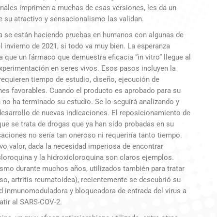
nales imprimen a muchas de esas versiones, les da un
ue su atractivo y sensacionalismo las validan.
Ya se están haciendo pruebas en humanos con algunas de
el invierno de 2021, si todo va muy bien. La esperanza
 que un fármaco que demuestra eficacia “in vitro” llegue al
xperimentación en seres vivos. Esos pasos incluyen la
requieren tiempo de estudio, diseño, ejecución de
nes favorables. Cuando el producto es aprobado para su
 no ha terminado su estudio. Se lo seguirá analizando y
desarrollo de nuevas indicaciones. El reposicionamiento de
que se trata de drogas que ya han sido probadas en su
icaciones no sería tan oneroso ni requeriría tanto tiempo.
vo valor, dada la necesidad imperiosa de encontrar
 cloroquina y la hidroxicloroquina son claros ejemplos.
ismo durante muchos años, utilizados también para tratar
o, artritis reumatoidea), recientemente se descubrió su
vidad inmunomoduladora y bloqueadora de entrada del virus a
atir al SARS-COV-2.