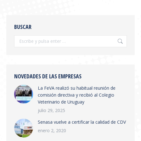
SE PUBLICÓ EN BOLETÍN
OFICIAL LA RESOLUCIÓN
BUSCAR
SENASA 654/2026
Información General
,
novedades
Por
feva
julio 28, 2026
Se publicó en boletín oficial la Resolución
SENASA 654/2026 Tema: Receta Veterinaria
Electrónica y Sistema de Trazabilidad El
NOVEDADES DE LAS EMPRESAS
SENASA ha publicado la Resolución 654/2026
La FeVA realizó su habitual reunión de
que establece la creación del Sistema
comisión directiva y recibió al Colegio
Integrado de Gestión de Trazabilidad de
Veterinario de Uruguay
Productos Veterinarios (SIGTRAZAVET) y la
obligatoriedad de la Receta Veterinaria
julio 29, 2025
Electrónica (RVE) en todo el territorio
Senasa vuelve a certificar la calidad de CDV
nacional. Puntos principales:…
enero 2, 2020