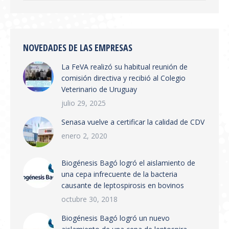
julio 28, 2026
Se publicó en boletín oficial la Resolución
SENASA 654/2026 Tema: Receta Veterinaria
Electrónica y Sistema de Trazabilidad El
NOVEDADES DE LAS EMPRESAS
SENASA ha publicado la Resolución 654/2026
La FeVA realizó su habitual reunión de
que establece la creación del Sistema
comisión directiva y recibió al Colegio
Integrado de Gestión de Trazabilidad de
Veterinario de Uruguay
Productos Veterinarios (SIGTRAZAVET) y la
obligatoriedad de la Receta Veterinaria
julio 29, 2025
Electrónica (RVE) en todo el territorio
Senasa vuelve a certificar la calidad de CDV
nacional. Puntos principales:…
enero 2, 2020
Biogénesis Bagó logró el aislamiento de
una cepa infrecuente de la bacteria
causante de leptospirosis en bovinos
octubre 30, 2018
Biogénesis Bagó logró un nuevo