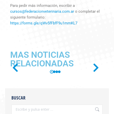
Para pedir más información, escribir a
cursos@federacionveterinaria.com.ar
o completar el
siguiente formulario:
https://forms.gle/qWv5fFbfF9u1mmKL7
MAS NOTICIAS
RELACIONADAS
SE PUBLICÓ EN BOLETÍN
OFICIAL LA RESOLUCIÓN
BUSCAR
SENASA 654/2026
Información General
,
novedades
Por
feva