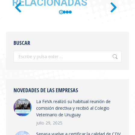
RELACIONADAS
SE PUBLICÓ EN BOLETÍN
OFICIAL LA RESOLUCIÓN
BUSCAR
SENASA 654/2026
Información General
,
novedades
Por
feva
julio 28, 2026
Se publicó en boletín oficial la Resolución
SENASA 654/2026 Tema: Receta Veterinaria
Electrónica y Sistema de Trazabilidad El
NOVEDADES DE LAS EMPRESAS
SENASA ha publicado la Resolución 654/2026
La FeVA realizó su habitual reunión de
que establece la creación del Sistema
comisión directiva y recibió al Colegio
Integrado de Gestión de Trazabilidad de
Veterinario de Uruguay
Productos Veterinarios (SIGTRAZAVET) y la
obligatoriedad de la Receta Veterinaria
julio 29, 2025
Electrónica (RVE) en todo el territorio
Senasa vuelve a certificar la calidad de CDV