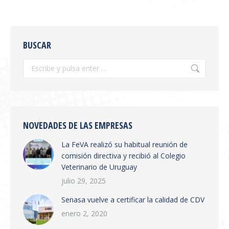
SE PUBLICÓ EN BOLETÍN
OFICIAL LA RESOLUCIÓN
BUSCAR
SENASA 654/2026
Información General
,
novedades
Por
feva
julio 28, 2026
Se publicó en boletín oficial la Resolución
SENASA 654/2026 Tema: Receta Veterinaria
Electrónica y Sistema de Trazabilidad El
NOVEDADES DE LAS EMPRESAS
SENASA ha publicado la Resolución 654/2026
La FeVA realizó su habitual reunión de
que establece la creación del Sistema
comisión directiva y recibió al Colegio
Integrado de Gestión de Trazabilidad de
Veterinario de Uruguay
Productos Veterinarios (SIGTRAZAVET) y la
obligatoriedad de la Receta Veterinaria
julio 29, 2025
Electrónica (RVE) en todo el territorio
Senasa vuelve a certificar la calidad de CDV
nacional. Puntos principales:…
enero 2, 2020