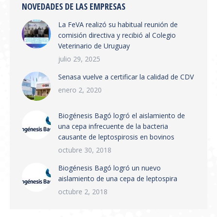
Electrónica y Sistema de Trazabilidad El
NOVEDADES DE LAS EMPRESAS
SENASA ha publicado la Resolución 654/2026
La FeVA realizó su habitual reunión de
que establece la creación del Sistema
comisión directiva y recibió al Colegio
Integrado de Gestión de Trazabilidad de
Veterinario de Uruguay
Productos Veterinarios (SIGTRAZAVET) y la
obligatoriedad de la Receta Veterinaria
julio 29, 2025
Electrónica (RVE) en todo el territorio
Senasa vuelve a certificar la calidad de CDV
nacional. Puntos principales:…
enero 2, 2020
Biogénesis Bagó logró el aislamiento de
una cepa infrecuente de la bacteria
causante de leptospirosis en bovinos
octubre 30, 2018
Biogénesis Bagó logró un nuevo
aislamiento de una cepa de leptospira
octubre 2, 2018