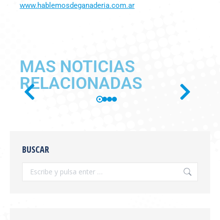
www.hablemosdeganaderia.com.ar
MAS NOTICIAS
RELACIONADAS
SE PUBLICÓ EN BOLETÍN
OFICIAL LA RESOLUCIÓN
BUSCAR
SENASA 654/2026
Información General
,
novedades
Por
feva
julio 28, 2026
Se publicó en boletín oficial la Resolución
SENASA 654/2026 Tema: Receta Veterinaria