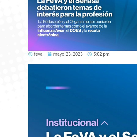
feva
mayo 23, 2023
5:02 pm