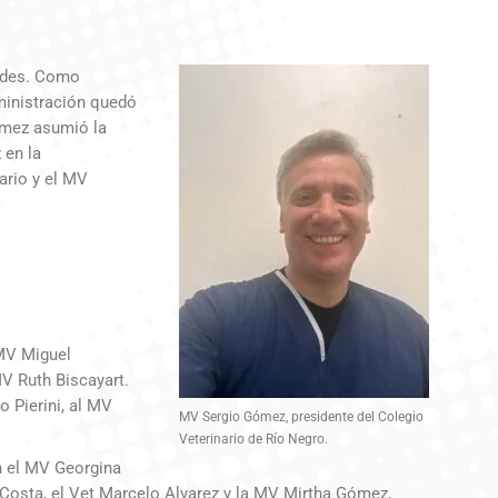
dades. Como
ministración quedó
ómez asumió la
 en la
ario y el MV
MV Miguel
V Ruth Biscayart.
 Pierini, al MV
MV Sergio Gómez, presidente del Colegio
Veterinario de Río Negro.
án el MV Georgina
 Costa, el Vet Marcelo Alvarez y la MV Mirtha Gómez,