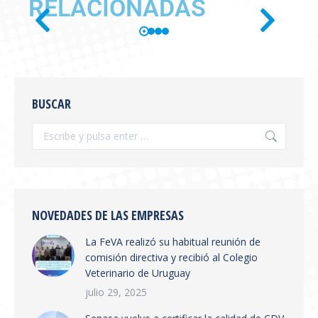
RELACIONADAS
SE PUBLICÓ EN BOLETÍN
OFICIAL LA RESOLUCIÓN
BUSCAR
SENASA 654/2026
Información General
,
novedades
Por
feva
julio 28, 2026
Se publicó en boletín oficial la Resolución
SENASA 654/2026 Tema: Receta Veterinaria
Electrónica y Sistema de Trazabilidad El
NOVEDADES DE LAS EMPRESAS
SENASA ha publicado la Resolución 654/2026
La FeVA realizó su habitual reunión de
que establece la creación del Sistema
comisión directiva y recibió al Colegio
Integrado de Gestión de Trazabilidad de
Veterinario de Uruguay
Productos Veterinarios (SIGTRAZAVET) y la
obligatoriedad de la Receta Veterinaria
julio 29, 2025
Electrónica (RVE) en todo el territorio