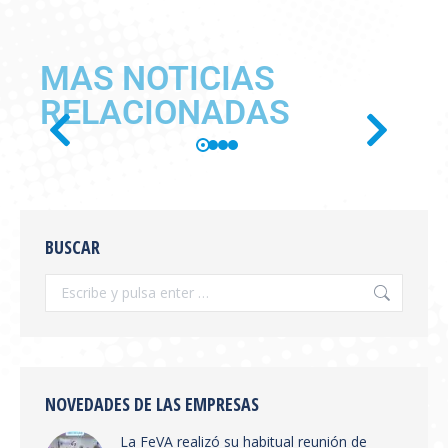
MAS NOTICIAS
RELACIONADAS
SE PUBLICÓ EN BOLETÍN
OFICIAL LA RESOLUCIÓN
BUSCAR
SENASA 654/2026
Información General
,
novedades
Por
feva
julio 28, 2026
Se publicó en boletín oficial la Resolución
SENASA 654/2026 Tema: Receta Veterinaria
Electrónica y Sistema de Trazabilidad El
NOVEDADES DE LAS EMPRESAS
SENASA ha publicado la Resolución 654/2026
La FeVA realizó su habitual reunión de
que establece la creación del Sistema