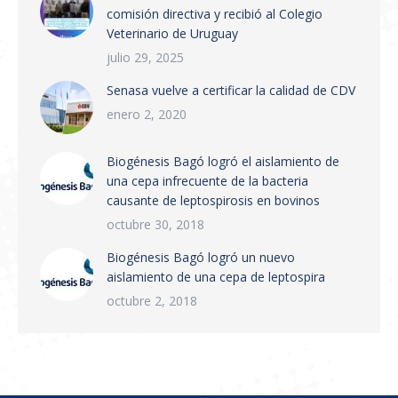
comisión directiva y recibió al Colegio
Integrado de Gestión de Trazabilidad de
Veterinario de Uruguay
Productos Veterinarios (SIGTRAZAVET) y la
obligatoriedad de la Receta Veterinaria
julio 29, 2025
Electrónica (RVE) en todo el territorio
Senasa vuelve a certificar la calidad de CDV
nacional. Puntos principales:…
enero 2, 2020
Biogénesis Bagó logró el aislamiento de
una cepa infrecuente de la bacteria
causante de leptospirosis en bovinos
octubre 30, 2018
Biogénesis Bagó logró un nuevo
aislamiento de una cepa de leptospira
octubre 2, 2018