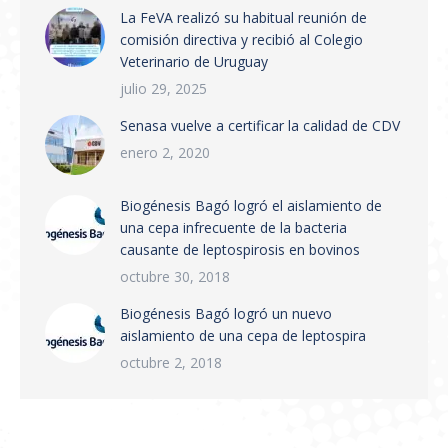
La FeVA realizó su habitual reunión de
que establece la creación del Sistema
comisión directiva y recibió al Colegio
Integrado de Gestión de Trazabilidad de
Veterinario de Uruguay
Productos Veterinarios (SIGTRAZAVET) y la
obligatoriedad de la Receta Veterinaria
julio 29, 2025
Electrónica (RVE) en todo el territorio
Senasa vuelve a certificar la calidad de CDV
nacional. Puntos principales:…
enero 2, 2020
Biogénesis Bagó logró el aislamiento de
una cepa infrecuente de la bacteria
causante de leptospirosis en bovinos
octubre 30, 2018
Biogénesis Bagó logró un nuevo
aislamiento de una cepa de leptospira
octubre 2, 2018