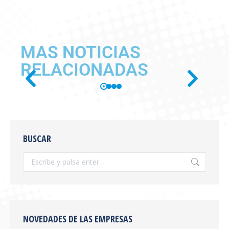
MAS NOTICIAS
RELACIONADAS
SE PUBLICÓ EN BOLETÍN
OFICIAL LA RESOLUCIÓN
BUSCAR
SENASA 654/2026
Información General
,
novedades
Por
feva
julio 28, 2026
Se publicó en boletín oficial la Resolución
SENASA 654/2026 Tema: Receta Veterinaria
Electrónica y Sistema de Trazabilidad El
NOVEDADES DE LAS EMPRESAS
SENASA ha publicado la Resolución 654/2026