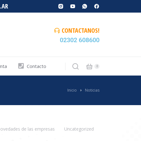
.AR
CONTACTANOS!
02302 608600
enta
Contacto
Inicio
Noticias
ovedades de las empresas
Uncategorized