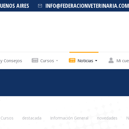
BUENOS AIRES
INFO@FEDERACIONVETERINARIA.COM
 y Consejos
Cursos
Noticias
Mi cu
Cursos
destacada
Información General
novedades
N