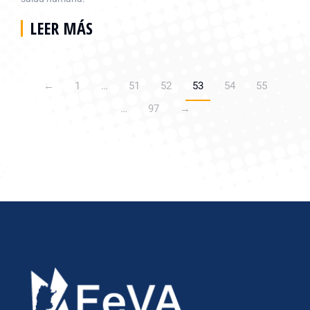
LEER MÁS
←
1
…
51
52
53
54
55
…
97
→