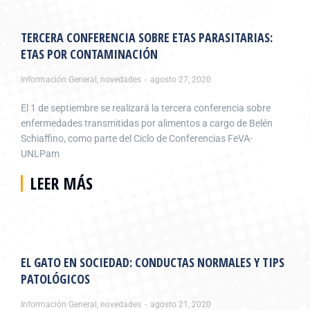
TERCERA CONFERENCIA SOBRE ETAS PARASITARIAS:
ETAS POR CONTAMINACIÓN
Información General
,
novedades
agosto 27, 2020
El 1 de septiembre se realizará la tercera conferencia sobre
enfermedades transmitidas por alimentos a cargo de Belén
Schiaffino, como parte del Ciclo de Conferencias FeVA-
UNLPam
LEER MÁS
EL GATO EN SOCIEDAD: CONDUCTAS NORMALES Y TIPS
PATOLÓGICOS
Información General
,
novedades
agosto 21, 2020