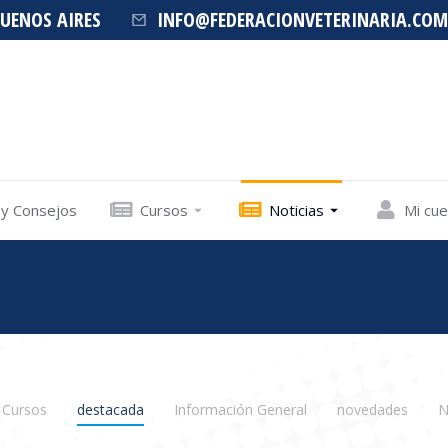
BUENOS AIRES
INFO@FEDERACIONVETERINARIA.COM
 y Consejos
Cursos
Noticias
Mi cu
Cursos
destacada
Información General
novedades
N