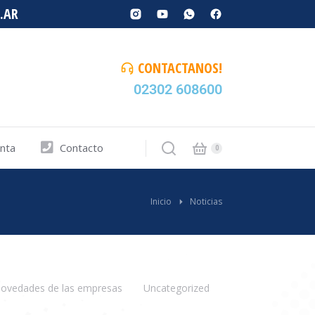
.AR
CONTACTANOS!
02302 608600
enta
Contacto
Inicio
Noticias
ovedades de las empresas
Uncategorized