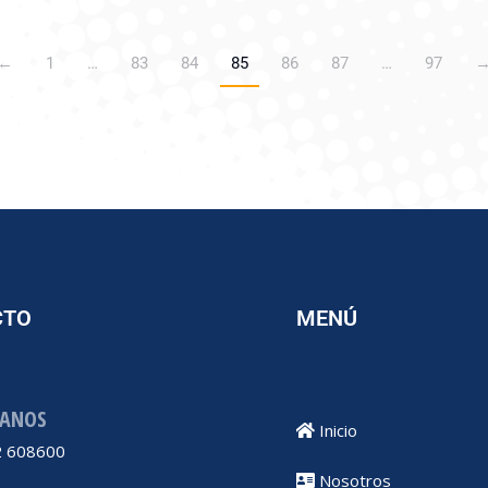
←
1
…
83
84
85
86
87
…
97
CTO
MENÚ
ANOS
Inicio
 608600
Nosotros