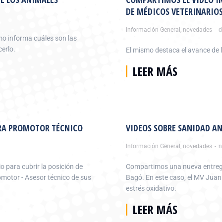
DE MÉDICOS VETERINARIOS
Información General
,
novedades
d
mo informa cuáles son las
erlo.
El mismo destaca el avance de l
LEER MÁS
ARA PROMOTOR TÉCNICO
VIDEOS SOBRE SANIDAD A
Información General
,
novedades
n
o para cubrir la posición de
Compartimos una nueva entrega
otor - Asesor técnico de sus
Bagó. En este caso, el MV Juan 
estrés oxidativo.
LEER MÁS