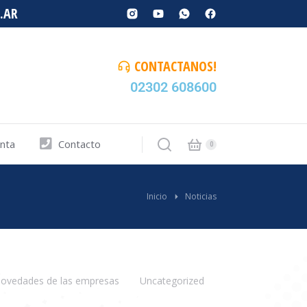
.AR
CONTACTANOS!
02302 608600
enta
Contacto
Inicio
Noticias
ovedades de las empresas
Uncategorized