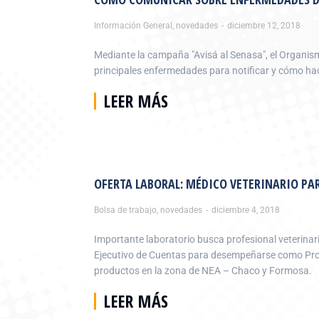
Información General
,
novedades
diciembre 12, 2018
Mediante la campaña "Avisá al Senasa", el Organis
principales enfermedades para notificar y cómo hac
LEER MÁS
OFERTA LABORAL: MÉDICO VETERINARIO P
Bolsa de trabajo
,
novedades
diciembre 4, 2018
Importante laboratorio busca profesional veterinari
Ejecutivo de Cuentas para desempeñarse como Prom
productos en la zona de NEA – Chaco y Formosa.
LEER MÁS