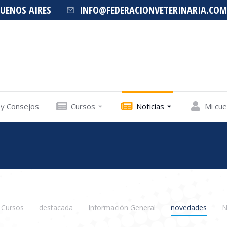
BUENOS AIRES
INFO@FEDERACIONVETERINARIA.COM
 y Consejos
Cursos
Noticias
Mi cu
Cursos
destacada
Información General
novedades
N