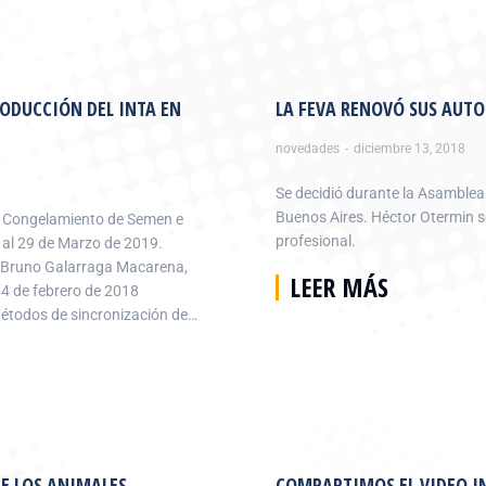
RODUCCIÓN DEL INTA EN
LA FEVA RENOVÓ SUS AUTO
novedades
diciembre 13, 2018
Se decidió durante la Asamblea 
Buenos Aires. Héctor Otermin se
n Congelamiento de Semen e
profesional.
6 al 29 de Marzo de 2019.
, Bruno Galarraga Macarena,
LEER MÁS
 4 de febrero de 2018
Métodos de sincronización de…
E LOS ANIMALES
COMPARTIMOS EL VIDEO I