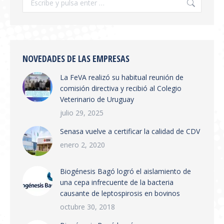
Información General
,
novedades
Por
feva
julio 28, 2026
Se publicó en boletín oficial la Resolución
SENASA 654/2026 Tema: Receta Veterinaria
Electrónica y Sistema de Trazabilidad El
NOVEDADES DE LAS EMPRESAS
SENASA ha publicado la Resolución 654/2026
La FeVA realizó su habitual reunión de
que establece la creación del Sistema
comisión directiva y recibió al Colegio
Integrado de Gestión de Trazabilidad de
Veterinario de Uruguay
Productos Veterinarios (SIGTRAZAVET) y la
obligatoriedad de la Receta Veterinaria
julio 29, 2025
Electrónica (RVE) en todo el territorio
Senasa vuelve a certificar la calidad de CDV
nacional. Puntos principales:…
enero 2, 2020
Biogénesis Bagó logró el aislamiento de
una cepa infrecuente de la bacteria
causante de leptospirosis en bovinos
octubre 30, 2018