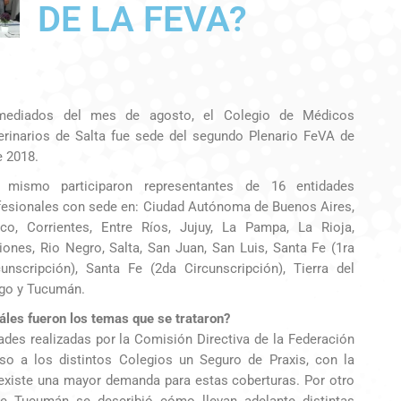
DE LA FEVA?
ediados del mes de agosto, el Colegio de Médicos
erinarios de Salta fue sede del segundo Plenario FeVA de
e 2018.
 mismo participaron representantes de 16 entidades
fesionales con sede en: Ciudad Autónoma de Buenos Aires,
co, Corrientes, Entre Ríos, Jujuy, La Pampa, La Rioja,
iones, Rio Negro, Salta, San Juan, San Luis, Santa Fe (1ra
cunscripción), Santa Fe (2da Circunscripción), Tierra del
go y Tucumán.
áles fueron los temas que se trataron?
ades realizadas por la Comisión Directiva de la Federación
uso a los distintos Colegios un Seguro de Praxis, con la
 existe una mayor demanda para estas coberturas. Por otro
de Tucumán se describió cómo llevan adelante distintas