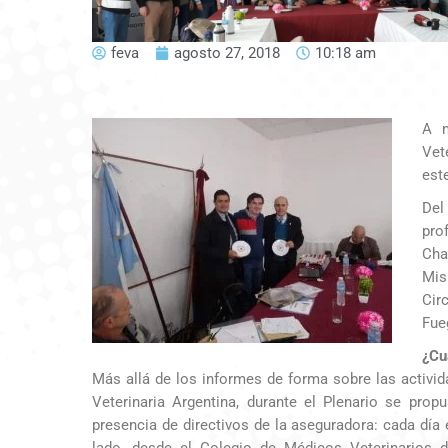
feva
agosto 27, 2018
10:18 am
A m
Vet
est
Del
pro
Cha
Mis
Cir
Fue
¿Cu
Más allá de los informes de forma sobre las activid
Veterinaria Argentina, durante el Plenario se prop
presencia de directivos de la aseguradora: cada día
lado, desde el Colegio de Médicos Veterinarios 