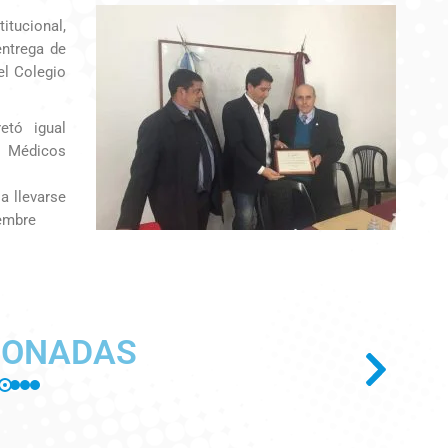
itucional,
entrega de
el Colegio
etó igual
 Médicos
a llevarse
iembre
IONADAS