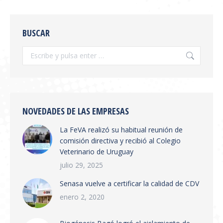
SE PUBLICÓ EN BOLETÍN
OFICIAL LA RESOLUCIÓN
BUSCAR
SENASA 654/2026
Información General
,
novedades
Por
feva
julio 28, 2026
Se publicó en boletín oficial la Resolución
SENASA 654/2026 Tema: Receta Veterinaria
Electrónica y Sistema de Trazabilidad El
NOVEDADES DE LAS EMPRESAS
SENASA ha publicado la Resolución 654/2026
La FeVA realizó su habitual reunión de
que establece la creación del Sistema
comisión directiva y recibió al Colegio
Integrado de Gestión de Trazabilidad de
Veterinario de Uruguay
Productos Veterinarios (SIGTRAZAVET) y la
obligatoriedad de la Receta Veterinaria
julio 29, 2025
Electrónica (RVE) en todo el territorio
Senasa vuelve a certificar la calidad de CDV
nacional. Puntos principales:…
enero 2, 2020