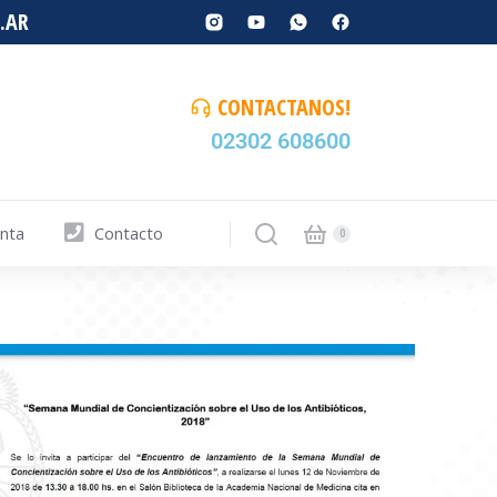
.AR
CONTACTANOS!
02302 608600
enta
Contacto