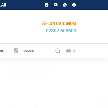
.AR
CONTACTANOS!
02302 608600
enta
Contacto