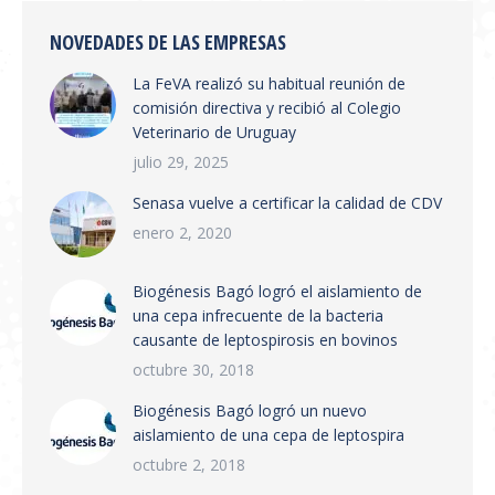
SENASA 654/2026 Tema: Receta Veterinaria
Electrónica y Sistema de Trazabilidad El
NOVEDADES DE LAS EMPRESAS
SENASA ha publicado la Resolución 654/2026
La FeVA realizó su habitual reunión de
que establece la creación del Sistema
comisión directiva y recibió al Colegio
Integrado de Gestión de Trazabilidad de
Veterinario de Uruguay
Productos Veterinarios (SIGTRAZAVET) y la
obligatoriedad de la Receta Veterinaria
julio 29, 2025
Electrónica (RVE) en todo el territorio
Senasa vuelve a certificar la calidad de CDV
nacional. Puntos principales:…
enero 2, 2020
Biogénesis Bagó logró el aislamiento de
una cepa infrecuente de la bacteria
causante de leptospirosis en bovinos
octubre 30, 2018
Biogénesis Bagó logró un nuevo
aislamiento de una cepa de leptospira
octubre 2, 2018