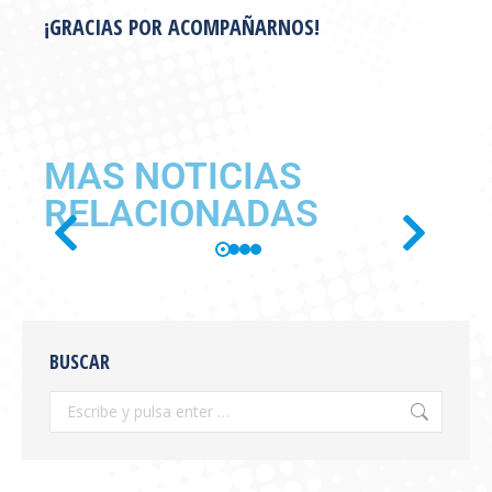
¡GRACIAS POR ACOMPAÑARNOS!
MAS NOTICIAS
RELACIONADAS
SE PUBLICÓ EN BOLETÍN
OFICIAL LA RESOLUCIÓN
BUSCAR
SENASA 654/2026
Información General
,
novedades
Por
feva
julio 28, 2026
Se publicó en boletín oficial la Resolución