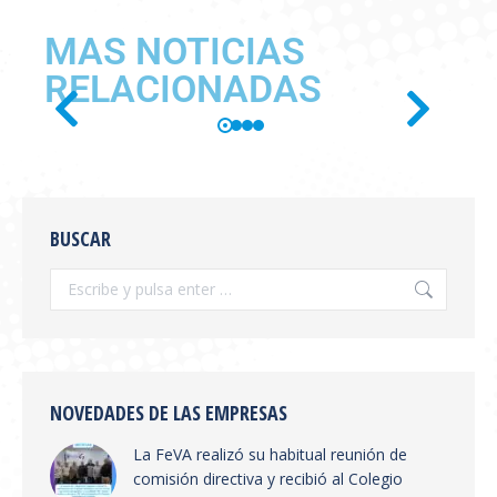
MAS NOTICIAS
RELACIONADAS
SE PUBLICÓ EN BOLETÍN
OFICIAL LA RESOLUCIÓN
BUSCAR
SENASA 654/2026
Información General
,
novedades
Por
feva
julio 28, 2026
Se publicó en boletín oficial la Resolución
SENASA 654/2026 Tema: Receta Veterinaria
Electrónica y Sistema de Trazabilidad El
NOVEDADES DE LAS EMPRESAS
SENASA ha publicado la Resolución 654/2026
La FeVA realizó su habitual reunión de
que establece la creación del Sistema
comisión directiva y recibió al Colegio
Integrado de Gestión de Trazabilidad de