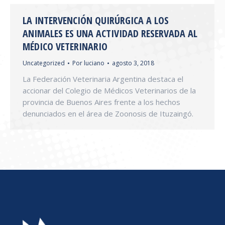
LA INTERVENCIÓN QUIRÚRGICA A LOS
ANIMALES ES UNA ACTIVIDAD RESERVADA AL
MÉDICO VETERINARIO
Uncategorized
Por
luciano
agosto 3, 2018
La Federación Veterinaria Argentina destaca el
accionar del Colegio de Médicos Veterinarios de la
provincia de Buenos Aires frente a los hechos
denunciados en el área de Zoonosis de Ituzaingó.