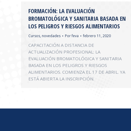
FORMACIÓN: LA EVALUACIÓN
BROMATOLÓGICA Y SANITARIA BASADA EN
LOS PELIGROS Y RIESGOS ALIMENTARIOS
Cursos
,
novedades
Por
feva
febrero 11, 2020
CAPACITACIÓN A DISTANCIA DE
ACTUALIZACIÓN PROFESIONAL: LA
EVALUACIÓN BROMATOLÓGICA Y SANITARIA
BASADA EN LOS PELIGROS Y RIESGOS
ALIMENTARIOS. COMIENZA EL 17 DE ABRIL. YA
ESTÁ ABIERTA LA INSCRIPCIÓN.