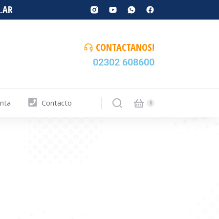
.AR
CONTACTANOS!
02302 608600
enta
Contacto