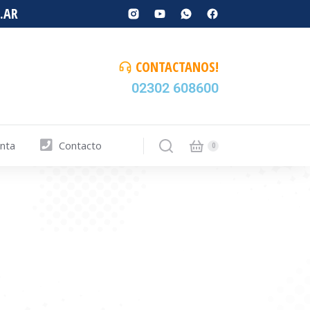
.AR
CONTACTANOS!
02302 608600
enta
Contacto