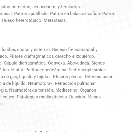
uios primarios, secundarios y terciarios.
 masal. Patrón apolillado. Patrón en balas de cañón. Patrón
n. Hueso heterotópico. Metástasis.
 lumbar, costal y esternal. Receso frenicocostal y
gico. Pilares diafragmáticos derecho e izquierdo.
ica. Cúpula diafragmática. Convexa. Abovedada. Signos
tica. Hiatal. Peritoneopericárdica. Peritoneopleurales.
 de gas, líquido y tejidos. Efusión pleural. Diferenciación.
ncia de líquido. Neumotórax. Retracción pulmonar.
gía. Neumotórax a tensión. Mediastino. Órganos
Pliegues. Patologías mediastínicas. Desvíos. Masas.
n.