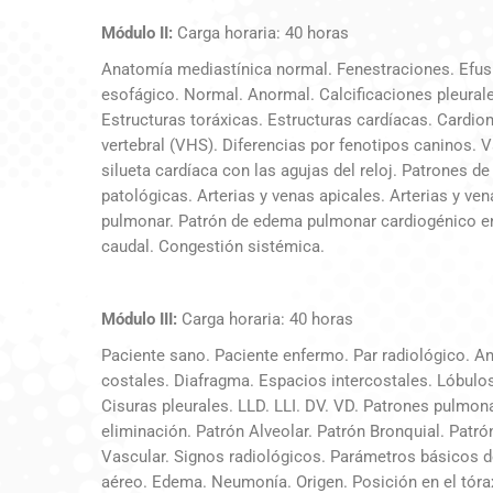
Módulo II:
Carga horaria: 40 horas
Anatomía mediastínica normal. Fenestraciones. Efusi
esofágico. Normal. Anormal. Calcificaciones pleura
Estructuras toráxicas. Estructuras cardíacas. Cardio
vertebral (VHS). Diferencias por fenotipos caninos. 
silueta cardíaca con las agujas del reloj. Patrones 
patológicas. Arterias y venas apicales. Arterias y v
pulmonar. Patrón de edema pulmonar cardiogénico en 
caudal. Congestión sistémica.
Módulo III:
Carga horaria: 40 horas
Paciente sano. Paciente enfermo. Par radiológico. An
costales. Diafragma. Espacios intercostales. Lóbulo
Cisuras pleurales. LLD. LLI. DV. VD. Patrones pulmon
eliminación. Patrón Alveolar. Patrón Bronquial. Patrón
Vascular. Signos radiológicos. Parámetros básicos d
aéreo. Edema. Neumonía. Origen. Posición en el tórax