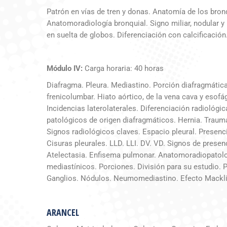
Patrón en vías de tren y donas. Anatomía de los bronq
Anatomoradiología bronquial. Signo miliar, nodular y
en suelta de globos. Diferenciación con calcificació
Módulo IV:
Carga horaria: 40 horas
Diafragma. Pleura. Mediastino. Porción diafragmática
frenicolumbar. Hiato aórtico, de la vena cava y esofá
Incidencias laterolaterales. Diferenciación radiológ
patológicos de origen diafragmáticos. Hernia. Traumá
Signos radiológicos claves. Espacio pleural. Presencia
Cisuras pleurales. LLD. LLI. DV. VD. Signos de prese
Atelectasia. Enfisema pulmonar. Anatomoradiopatolo
mediastínicos. Porciones. División para su estudio. 
Ganglios. Nódulos. Neumomediastino. Efecto Mackli
ARANCEL