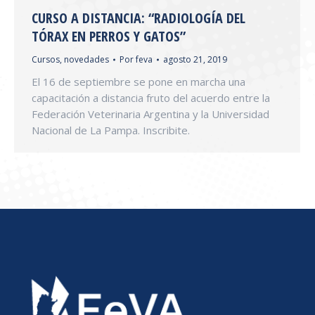
CURSO A DISTANCIA: “RADIOLOGÍA DEL
TÓRAX EN PERROS Y GATOS”
Cursos
,
novedades
Por
feva
agosto 21, 2019
El 16 de septiembre se pone en marcha una
capacitación a distancia fruto del acuerdo entre la
Federación Veterinaria Argentina y la Universidad
Nacional de La Pampa. Inscribite.