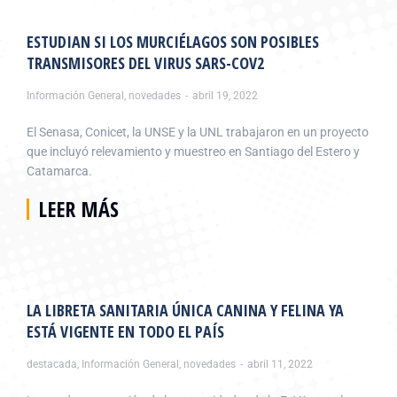
ESTUDIAN SI LOS MURCIÉLAGOS SON POSIBLES
TRANSMISORES DEL VIRUS SARS-COV2
Información General
,
novedades
abril 19, 2022
El Senasa, Conicet, la UNSE y la UNL trabajaron en un proyecto
que incluyó relevamiento y muestreo en Santiago del Estero y
Catamarca.
LEER MÁS
LA LIBRETA SANITARIA ÚNICA CANINA Y FELINA YA
ESTÁ VIGENTE EN TODO EL PAÍS
destacada
,
Información General
,
novedades
abril 11, 2022