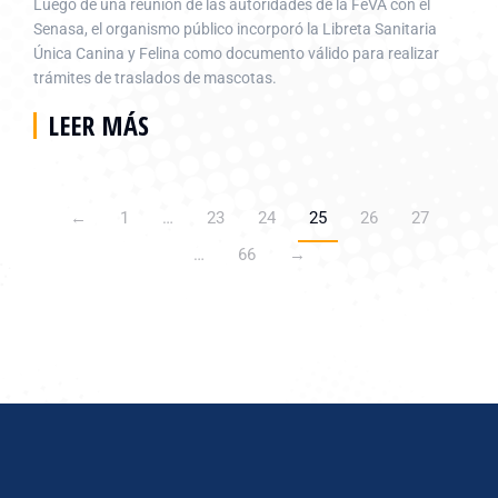
Luego de una reunión de las autoridades de la FeVA con el
Senasa, el organismo público incorporó la Libreta Sanitaria
Única Canina y Felina como documento válido para realizar
trámites de traslados de mascotas.
LEER MÁS
←
1
…
23
24
25
26
27
…
66
→