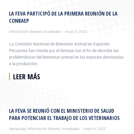
LA FEVA PARTICIPÓ DE LA PRIMERA REUNIÓN DE LA
CONBAEP
Información General
,
novedades
mayo 9, 2022
La Comisión Nacional de Bienestar Animal en Especies
Pecuarias fue creada por el Senasa con el fin de abordar las
problemáticas del bienestar animal en las especies destinadas
a la producción.
LEER MÁS
LA FEVA SE REUNIÓ CON EL MINISTERIO DE SALUD
PARA POTENCIAR EL TRABAJO DE LOS VETERINARIOS
destacada
,
Información General
,
novedades
mayo 6, 2022