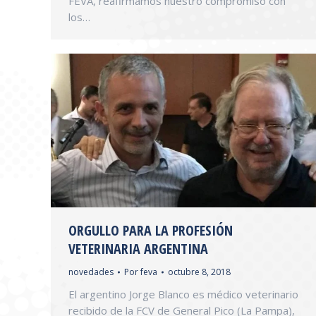
FEVA, reafirmamos nuestro compromiso con
los…
ORGULLO PARA LA PROFESIÓN
VETERINARIA ARGENTINA
novedades
Por
feva
octubre 8, 2018
El argentino Jorge Blanco es médico veterinario
recibido de la FCV de General Pico (La Pampa),