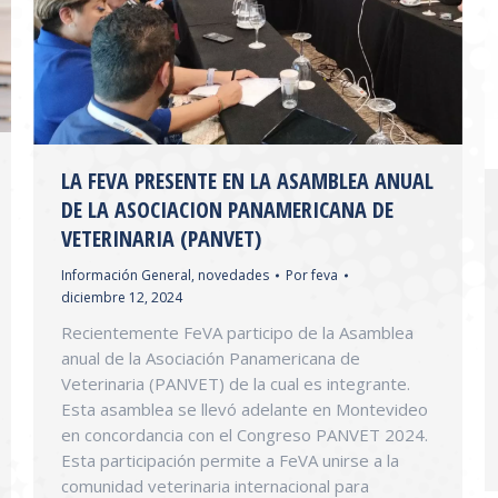
LA FEVA PRESENTE EN LA ASAMBLEA ANUAL
DE LA ASOCIACION PANAMERICANA DE
VETERINARIA (PANVET)
Información General
,
novedades
Por
feva
diciembre 12, 2024
Recientemente FeVA participo de la Asamblea
anual de la Asociación Panamericana de
Veterinaria (PANVET) de la cual es integrante.
Esta asamblea se llevó adelante en Montevideo
en concordancia con el Congreso PANVET 2024.
Esta participación permite a FeVA unirse a la
comunidad veterinaria internacional para