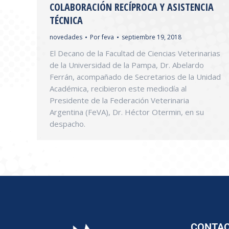
COLABORACIÓN RECÍPROCA Y ASISTENCIA
TÉCNICA
novedades
Por
feva
septiembre 19, 2018
El Decano de la Facultad de Ciencias Veterinarias
de la Universidad de la Pampa, Dr. Abelardo
Ferrán, acompañado de Secretarios de la Unidad
Académica, recibieron este mediodía al
Presidente de la Federación Veterinaria
Argentina (FeVA), Dr. Héctor Otermin, en su
despacho.
CONTA