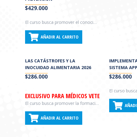
$
429.000
El curso busca promover el conocimiento sobre los diferentes agentes infecciosos capaces de generar una enfermedad transmitida por alimentos. A partir de ello, brindar herramientas para su diagnóstico, control y prevención.
AÑADIR AL CARRITO
LAS CATÁSTROFES Y LA
IMPLEMENTA
INOCUIDAD ALIMENTARIA 2026
SISTEMA APP
$
286.000
$
286.000
EXCLUSIVO PARA MÉDICOS VETERINARIOS
El curso busca promover la formación de los profesionales en las causas y efectos de catástrofes naturales y provocadas por el hombre y sus actividades; y propiciar la aplicación de criterios sanitarios destinados a la protección de los alimentos y la salud de los consumidores en situaciones de vulnerabilidad.
AÑADI
AÑADIR AL CARRITO