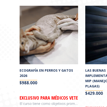
ECOGRAFÍA EN PERROS Y GATOS
LAS BUENAS 
2026
IMPLEMENTA
MIP (MANEJ
$
988.000
PLAGAS)
$
429.000
EXCLUSIVO PARA MÉDICOS VETERINARIOS
El curso tiene como objetivos promover la construcción de conocimientos prácticos, de manera que el profesional veterinario desarrolle una interpretación básica de los aspectos ecográficos en perros y gatos; abordar las distintas patologías de diagnóstico ecográfico abdominal que asientan en los distintos aparatos y sistemas que conforman el organismo de los pequeños animales; y favorecer la realización de un informe ecográfico adecuado y de relevancia clínica.