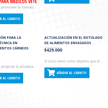
 PARA MÉDICOS VETERINARIOS
El curso busca promover la formación de los profesionales en el conocimiento e identificación de los diferentes tipos de plagas que afectan a los establecimientos alimentarios; propiciar la integración de criterios en relación a los diferentes métodos de control de plagas, los recaudos en el manejo, utilización y aplicación de métodos químicos de control; y fomentar la actitud crítica y las destrezas necesarias para llevar adelante las diferentes medidas preventivas y correctivas para el efectivo control de las plagas en el ámbito alimentario, sanitario y urbano.
R AL CARRITO
IÓN PARA LA
ACTUALIZACIÓN EN EL ROTULADO
ÉCNICA EN
DE ALIMENTOS ENVASADOS
IENTOS CÁRNEOS
$
429.000
El curso tiene como objetivo que el alumno se interiorice y actualice sobre la legislación vigente en rotulado de alimentos a nivel nacional y regional. A su vez, busca brindar las herramientas necesarias para que pueda analizar correctamente el contenido de los rótulos.
El curso busca propiciar la actualización profesional en los aspectos inherentes a la función del Director Técnico de establecimientos alimentarios y sus responsabilidades; promover la formación en las metodologías de la evaluación de las Buenas Prácticas en establecimientos alimentarios y la integración de los conocimientos para atender las auditorías de organismos oficiales de control y de los compradores.
AÑADIR AL CARRITO
R AL CARRITO