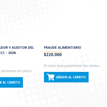
DOR Y AUDITOR DEL
FRAUDE ALIMENTARIO
CC - 2026
$
220.000
El curso busca promover los conocimientos básicos sobre fraude alimentario, que el alumno conozca los requisitos de las normas relacionados a la materia y cómo diseñar y mantener los planes para detectar vulnerabilidades e implementar los controles necesarios.
El curso busca promover el conocimiento y condiciones de implementación del Sistema Análisis de Peligros y Puntos Críticos de Control (APPCC) y brindar las herramientas que faciliten la implementación y auditoría de dicho sistema de gestión de la inocuidad.
AÑADIR AL CARRITO
R AL CARRITO