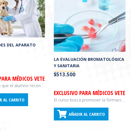
ES DEL APARATO
LA EVALUACIÓN BROMATOLÓGICA
Y SANITARIA
$
513.500
 PARA MÉDICOS VETERINARIOS
El curso busca que el alumno reconozca los signos y síntomas clínicos asociados al tracto urinario superior e inferior; seleccione e interprete los diagnósticos complementarios que permitan llegar a un mejor diagnóstico; reconozca y aplique el tratamiento teniendo en cuenta las necesidades de cada paciente; y aprenda a seleccionar información válida que le permita actualizarse diariamente de manera autónoma.
EXCLUSIVO PARA MÉDICOS VETER
R AL CARRITO
El curso busca promover la formación de los profesionales en las metodologías de la inspección y auditoría de las actividades alimentarias y de los alimentos en particular; propiciar la integración de conceptos y criterios unificados en relación a los prerrequisitos del Análisis de Peligros y Puntos Críticos de Control (APPCC) con relación a su evaluación y control; y fomentar la actitud, las habilidades y las destrezas necesarias para llevar adelante las auditorías sanitarias y bromatológicas.
AÑADIR AL CARRITO