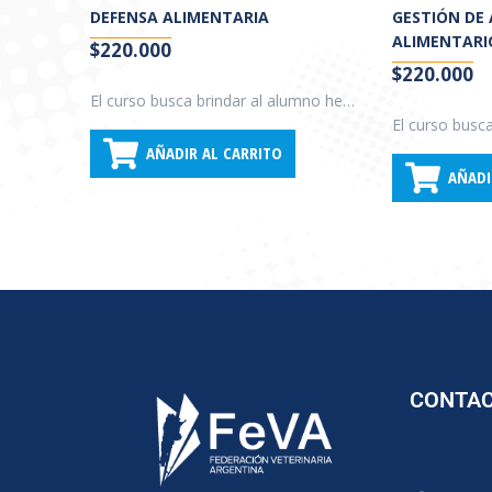
DEFENSA ALIMENTARIA
GESTIÓN DE
ALIMENTARI
$
220.000
$
220.000
El curso busca brindar al alumno herramientas para proteger la producción y suministro de alimentos frente a potenciales contaminaciones intencionadas con sustancias nocivas con objeto de evitar un acto de sabotaje en una industria elaboradora de alimentos. A su vez busca que los alumnos aprendan a identificar las situaciones críticas, y a analizar los riesgos y vulnerabilidades de las organizaciones.
AÑADIR AL CARRITO
AÑADI
CONTA