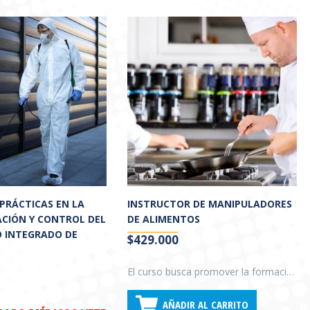
PRÁCTICAS EN LA
INSTRUCTOR DE MANIPULADORES
CIÓN Y CONTROL DEL
DE ALIMENTOS
O INTEGRADO DE
$
429.000
El curso busca promover la formación de profesionales con capacidad para la puesta en práctica de planes didácticos y la utilización de las herramientas educativas destinadas a la capacitación de manipuladores de alimentos y propiciar la integración de conceptos y criterios unificados para el diseño de cursos, jornadas y coloquios relacionados con la aplicación de las Buenas Prácticas de Manufactura, entre otros.
AÑADIR AL CARRITO