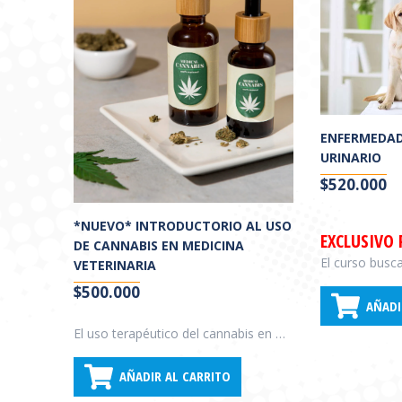
ENFERMEDAD
URINARIO
$
520.000
*NUEVO* INTRODUCTORIO AL USO
EXCLUSIVO
DE CANNABIS EN MEDICINA
VETERINARIA
$
500.000
AÑADI
El uso terapéutico del cannabis en medicina veterinaria representa un campo de creciente interés científico y clínico, que necesita formación profesional especializada y actualizada. La demanda social requiere que los veterinarios cuenten con información en esta área. Este curso se orienta a contribuir a una práctica clínica segura que se beneficie del potencial terapéutico de los fitocannabinoides.
AÑADIR AL CARRITO