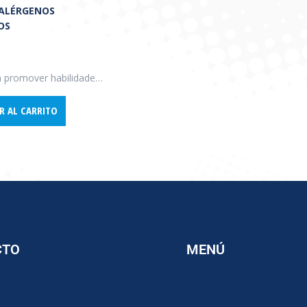
 ALÉRGENOS
OS
El curso busca promover habilidades y actitudes para la correcta gestión de alérgenos en establecimientos alimentarios y propiciar la integración de conceptos y criterios unificados en relación a los prerrequisitos y de análisis de peligros y puntos críticos de control (APPCC) con relación a la presencia de alérgenos en los alimentos.
R AL CARRITO
CTO
MENÚ