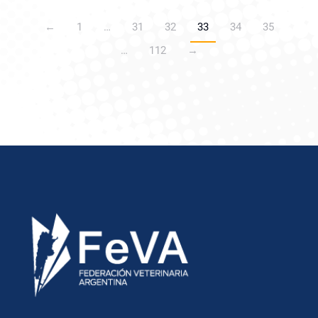
←
1
…
31
32
33
34
35
…
112
→