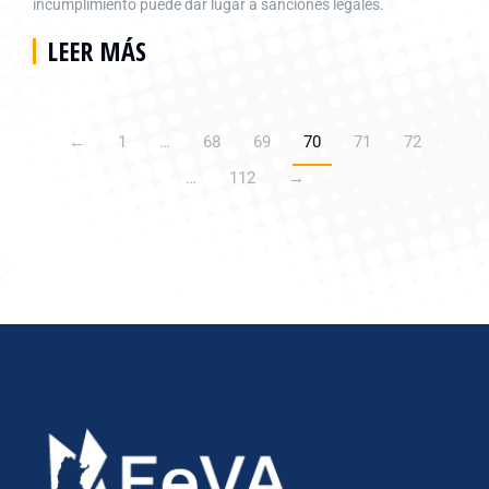
incumplimiento puede dar lugar a sanciones legales.
LEER MÁS
←
1
…
68
69
70
71
72
…
112
→