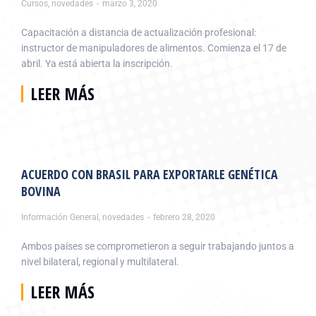
Cursos
,
novedades
marzo 3, 2020
Capacitación a distancia de actualización profesional:
instructor de manipuladores de alimentos. Comienza el 17 de
abril. Ya está abierta la inscripción.
LEER MÁS
ACUERDO CON BRASIL PARA EXPORTARLE GENÉTICA
BOVINA
Información General
,
novedades
febrero 28, 2020
Ambos países se comprometieron a seguir trabajando juntos a
nivel bilateral, regional y multilateral.
LEER MÁS