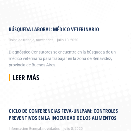
BÚSQUEDA LABORAL: MÉDICO VETERINARIO
Bolsa de trabajo
,
novedades
julio 13, 2020
Diagnóstico Consutores se encuentra en la búsqueda de un
médico veterinario para trabajar en la zona de Benavídez,
provincia de Buenos Aires.
LEER MÁS
CICLO DE CONFERENCIAS FEVA-UNLPAM: CONTROLES
PREVENTIVOS EN LA INOCUIDAD DE LOS ALIMENTOS
Información General
,
novedades
julio 8, 2020