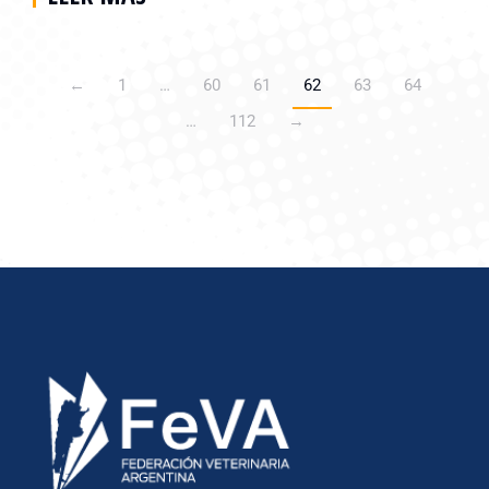
←
1
…
60
61
62
63
64
…
112
→